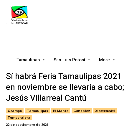
Tamaulipas
San Luis Potosí
Nacional
Tamaulipas
San Luis Potosí
More
Sí habrá Feria Tamaulipas 2021
en noviembre se llevaría a cabo;
Jesús Villarreal Cantú
Ocampo
Tamaulipas
El Mante
González
Xicotencátl
Temporalera
22 de septiembre de 2021