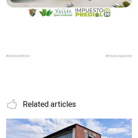
Artículo anterior
Artículo siguiente
Subsecretario de Prevención y
4 Escuelas del mante reciben
Promoción de la Salud, Hugo
distintivo para laborar
López-Gatell, informó que la
variante Mu del covid ya está en
México
Related articles