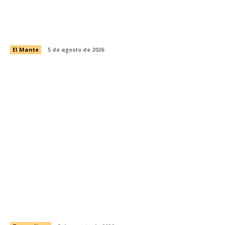
Gobierno y DIF El Mante atienden a comunidad
autista
El Mante
5 de agosto de 2026
Impulsa STPS ferias del empleo para jóvenes
en tres regiones de Tamaulipas