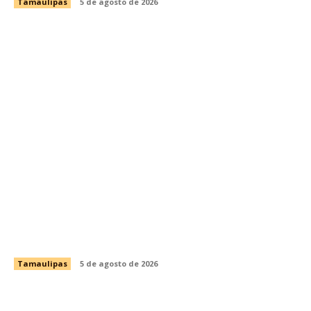
Tamaulipas
5 de agosto de 2026
Impulsa Tamaulipas exportación de productos
locales con programa “De Tamaulipas para
Texas, exportar también es para ti”
Tamaulipas
5 de agosto de 2026