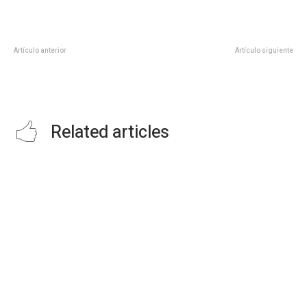
Artículo anterior
Artículo siguiente
Sí habrá Feria Tamaulipas 2021 en
China reporta caso de gripe aviar
noviembre se llevaría a cabo;
H5N6 en hombre
Jesús Villarreal Cantú
Related articles