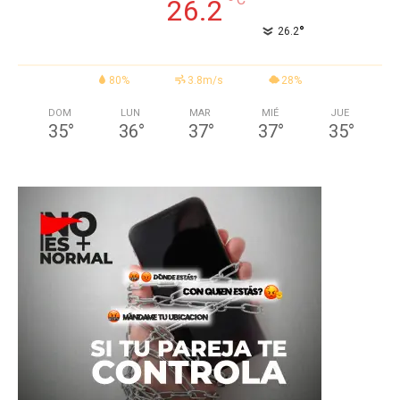
°
26.2
°
26.2
80%
3.8m/s
28%
DOM
LUN
MAR
MIÉ
JUE
35
°
36
°
37
°
37
°
35
°