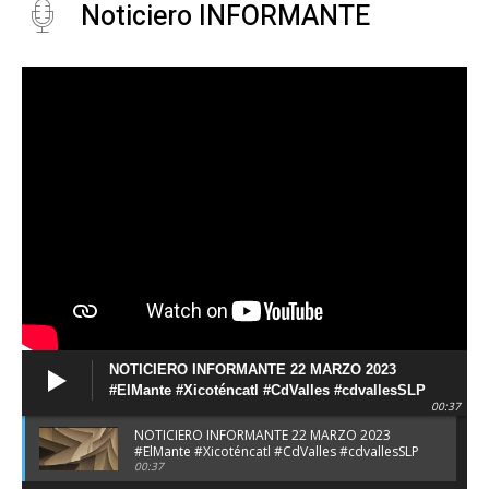
Noticiero INFORMANTE
NOTICIERO INFORMANTE 22 MARZO 2023
#ElMante #Xicoténcatl #CdValles #cdvallesSLP
00:37
#TAMPS
NOTICIERO INFORMANTE 22 MARZO 2023
#ElMante #Xicoténcatl #CdValles #cdvallesSLP
#TAMPS
00:37