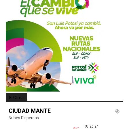
El Clima
CIUDAD MANTE
Nubes Dispersas
°
26.2
C