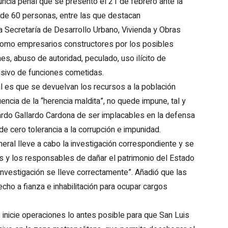
nuncia penal que se presentó el 21 de febrero ante la
 de 60 personas, entre las que destacan
a Secretaría de Desarrollo Urbano, Vivienda y Obras
 como empresarios constructores por los posibles
es, abuso de autoridad, peculado, uso ilícito de
busivo de funciones cometidas.
l es que se devuelvan los recursos a la población
encia de la “herencia maldita”, no quede impune, tal y
ardo Gallardo Cardona de ser implacables en la defensa
de cero tolerancia a la corrupción e impunidad.
General lleve a cabo la investigación correspondiente y se
s y los responsables de dañar el patrimonio del Estado
investigación se lleve correctamente”. Añadió que las
echo a fianza e inhabilitación para ocupar cargos
 inicie operaciones lo antes posible para que San Luis