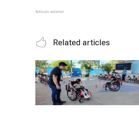
Artículo anterior
Acude César Verástegui Aranda a verbena en Valle H
Related articles
Capacita SIPRODDIS a más de 11 mil
personas para fortalecer la inclusión
en Tamaulipas