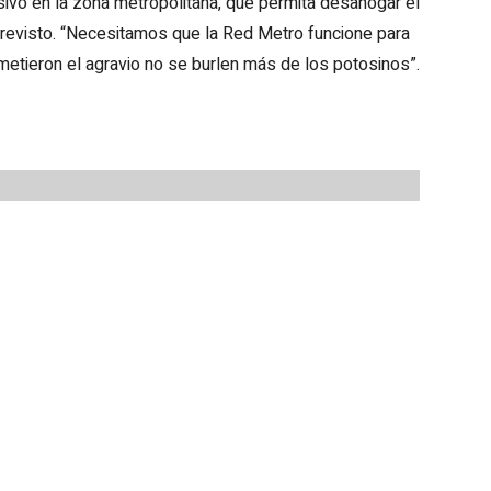
ivo en la zona metropolitana, que permita desahogar el
a previsto. “Necesitamos que la Red Metro funcione para
ometieron el agravio no se burlen más de los potosinos”.