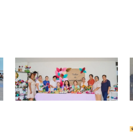
ermoso.
PLATAFORMA EL
DIF Tamaulipas mantiene abiertas las
R
inscripciones para la Casa Club del
P
Adulto Mayor
S