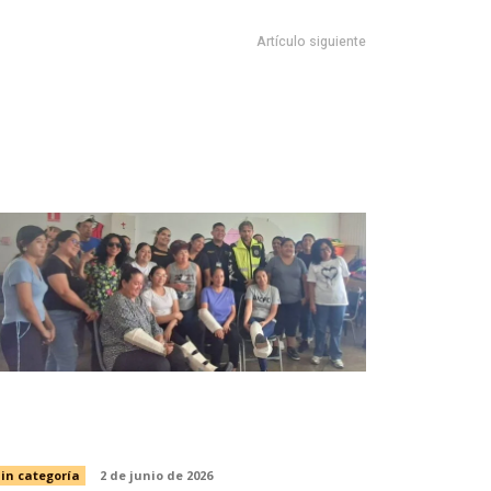
Artículo siguiente
ECTRÓNICA BENEFICIARÍA EXPORTACIONES EN SLP
efuerzan curso de Enfermería con
rimeros Auxilios en CEDIF
in categoría
2 de junio de 2026