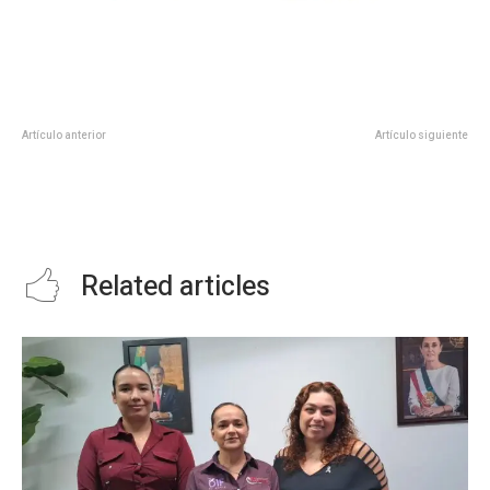
Artículo anterior
Artículo siguiente
Comenzamos con la
tomar protesta como integrante
rehabilitación de las lámparas
del Comité de Salud en El Mante
ubicadas sobre la carretera
Mante-Valles.
Related articles