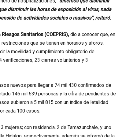
mero de hospitalizaciones,
“tenemos que disminuir
ue disminuir las horas de exposición al virus, nada
pensión de actividades sociales o masivos”, reiteró.
a Riesgos Sanitarios (COEPRIS),
dio a conocer que, en
restricciones que se tienen en horarios y aforos,
ir la movilidad y cumplimiento obligatorio de
4 verificaciones, 23 cierres voluntarios y 3
casos nuevos para llegar a 74 mil 430 confirmados de
tado 146 mil 639 personas y la cifra de pendientes de
os subieron a 5 mil 815 con un índice de letalidad
por cada 100 casos.
3 mujeres; con residencia, 2 de Tamazunchale, y uno
illa Hidalgo, respectivamente; además se informó de la