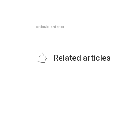
Artículo anterior
PARAJES AL 25% DE CAPACIDAD CON SEMAFORO 
Related articles
Capacita SIPRODDIS a más de 11 mil
personas para fortalecer la inclusión