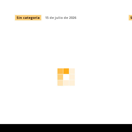
Adulto Mayor
s
Sin categoría
15 de julio de 2026
S