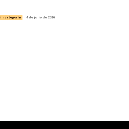
ustentable del camarón
in categoría
4 de julio de 2026