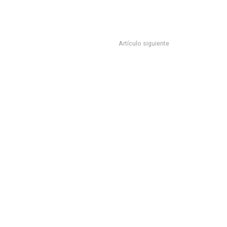
Artículo siguiente
VIRTUAL SOBRE CINE MEXICANO Y EL FERROCARRIL
mpulsa Tamaulipas acciones
stratégicas para la pesca