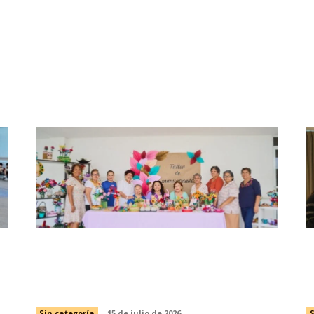
CCIÓN DE SANTUARIO A LA
La Seleccion de Xicoté
DIF Tamaulipas mantiene abiertas las
I
inscripciones para la Casa Club del
e
Adulto Mayor
s
Sin categoría
15 de julio de 2026
S