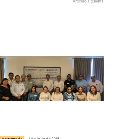
Artículo siguiente
ncatl Campeón de la 1ra Edición de la Copa Verástegui
mpulsa Tamaulipas acciones
stratégicas para la pesca
ustentable del camarón
in categoría
4 de julio de 2026