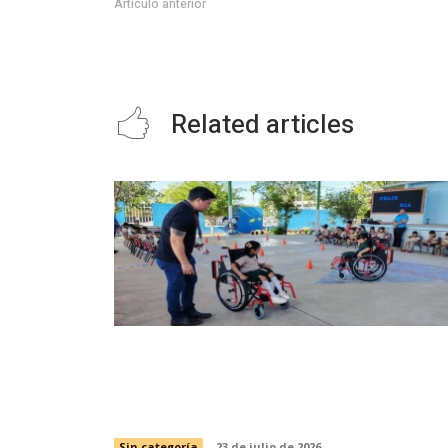
Artículo anterior
GOBIERNO DE SLP ENTREGA PREDIO PARA CONSTRU
VIRGEN DE SAN JUAN.
Related articles
Capacita SIPRODDIS a más de 11 mil
personas para fortalecer la inclusión
en Tamaulipas
Sin categoría
23 de julio de 2026