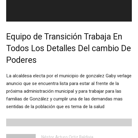
c
t
o
r
Equipo de Transición Trabaja En
d
e
Todos Los Detalles Del cambio De
v
Poderes
í
d
e
La alcaldesa electa por el municipio de gonzalez Gaby verlage
o
anuncio que se encuentra lista para estar al frente de la
próxima administración municipal y para trabajar para las
familias de González y cumplir una de las demandas mas
sentidas de la población que es tema de la salud
Néstor Arturo Ortiz Baldivia