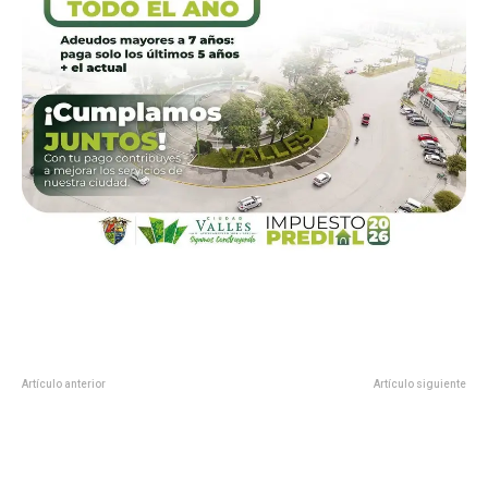
Artículo anterior
Artículo siguiente
Auge económico para
•#InternetGratuito PARA
Tamaulipas: César Verástegui
ESTUDIANTES POTOSINOS!! •EL
Ostos
GOBIERNO DE RICARDO
GALLARDO SERÁ JOVEN,