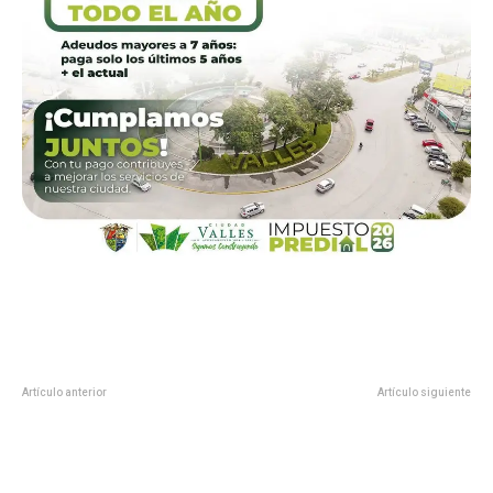
Artículo anterior
Artículo siguiente
FORTALECE GOBIERNO DE
Firma Chavira convenio educativo
TAMAULIPAS LA
con líderes sindicales de cd.
INFRAESTRUCTURA EDUCATIVA Y
Victoria
DEPORTIVA.