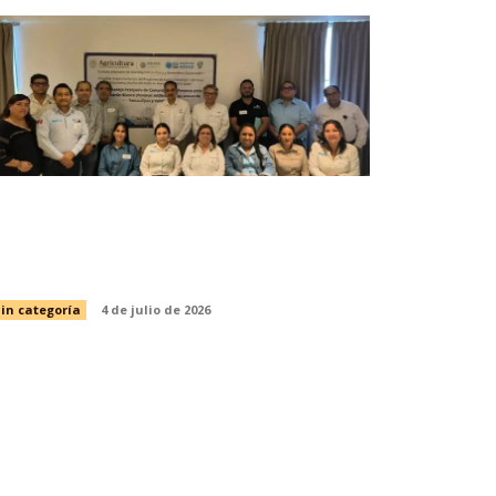
mpulsa Tamaulipas acciones
stratégicas para la pesca
ustentable del camarón
in categoría
4 de julio de 2026