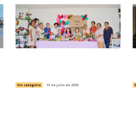
DIF Tamaulipas mantiene abiertas las
I
inscripciones para la Casa Club del
e
Adulto Mayor
s
Sin categoría
15 de julio de 2026
S