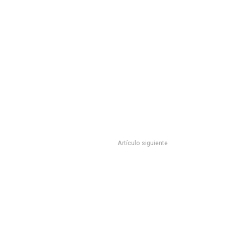
Artículo siguiente
 SEGUNDO FORO DEL PLAN ESTATAL DE DESARROLLO