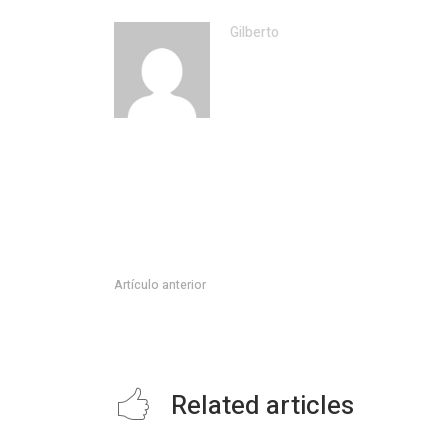
Gilberto
Artículo anterior
Gobierno Muncipal del Mante realiza la firma de cola
Mante.
Related articles