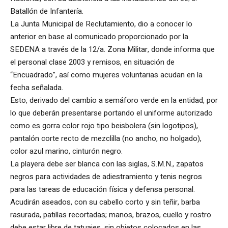
Batallón de Infantería.
La Junta Municipal de Reclutamiento, dio a conocer lo
anterior en base al comunicado proporcionado por la
SEDENA a través de la 12/a. Zona Militar, donde informa que
el personal clase 2003 y remisos, en situación de
“Encuadrado”, así como mujeres voluntarias acudan en la
fecha señalada.
Esto, derivado del cambio a semáforo verde en la entidad, por
lo que deberán presentarse portando el uniforme autorizado
como es gorra color rojo tipo beisbolera (sin logotipos),
pantalón corte recto de mezclilla (no ancho, no holgado),
color azul marino, cinturón negro.
La playera debe ser blanca con las siglas, S.M.N., zapatos
negros para actividades de adiestramiento y tenis negros
para las tareas de educación física y defensa personal.
Acudirán aseados, con su cabello corto y sin teñir, barba
rasurada, patillas recortadas; manos, brazos, cuello y rostro
debe estar libre de tatuajes, sin objetos colocados en las