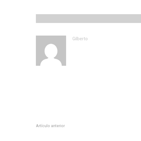
Gilberto
Artículo anterior
SMDIF y CECATI unidos en beneficio de las personas 