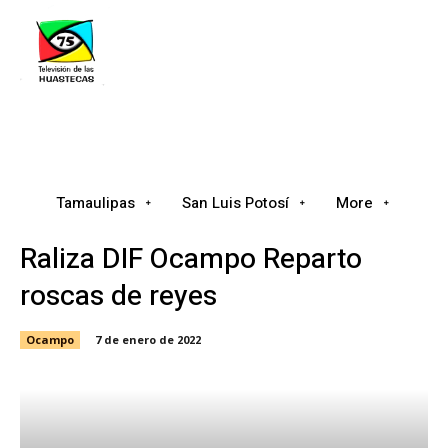
Tamaulipas
San Luis Potosí
Nacional
Tamaulipas
San Luis Potosí
More
Raliza DIF Ocampo Reparto
roscas de reyes
Ocampo
7 de enero de 2022