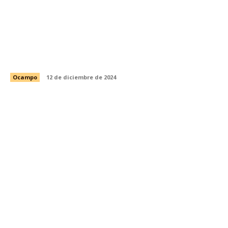
Martha Y Melchor llevan a cabo el encendido
del Pino de Navidad en la plaza principal del
poblado Adolfo López Mateos.
Ocampo
12 de diciembre de 2024