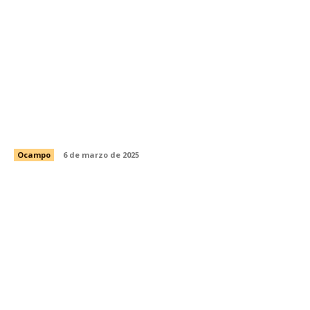
Bajo la lupa administración municipal de
ocampo por desfalco millonario.
Ocampo
6 de marzo de 2025