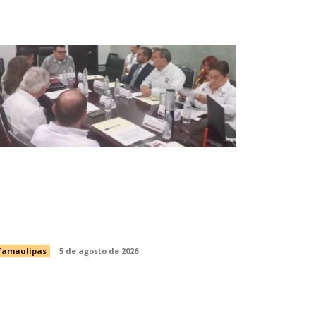
nstala Sector Salud Comité Estatal
e Calidad en Salud para garantizar un
rato digno y humanitario a los
acientes
Tamaulipas
5 de agosto de 2026