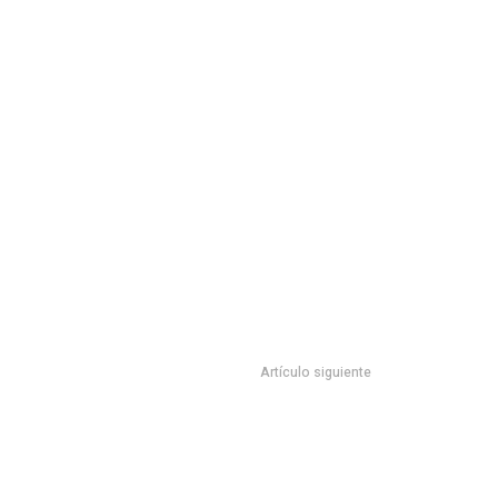
Artículo siguiente
E TAMAULIPAS LA INFRAESTRUCTURA EDUCATIVA Y
DEPORTIVA.