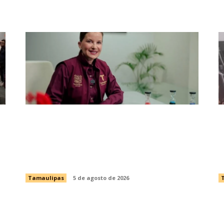
Impulsa Tamaulipas exportación de
I
productos locales con programa “De
d
Tamaulipas para Texas, exportar
t
también es para ti”
p
Tamaulipas
5 de agosto de 2026