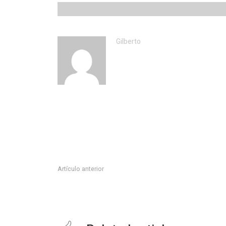
Gilberto
Artículo anterior
REFRENDA GOBERNADOR DE TAMAULIPAS FRANCIS
COORDINACIÓN CON EJÉRCITO MEXICANO.