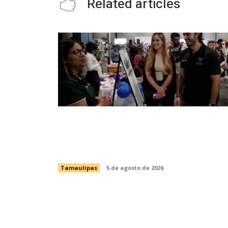
Related articles
Impulsa STPS ferias del empleo para
jóvenes en tres regiones de
Tamaulipas
Tamaulipas
5 de agosto de 2026