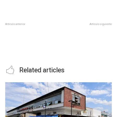
Artículo anterior
Artículo siguiente
GOBIERNO CONTRIBUYE AL
EDUCACIÓN, PREMISA
CUIDADO DE ÁREAS NATURALES
FUNDAMENTAL DEL
PROTEGIDAS
GOBERNADOR PARA
TRANSFORMAR LA SEGURIDAD
PÚBLICA: SERGIO HERNÁNDEZ
CHÁVEZ
Related articles