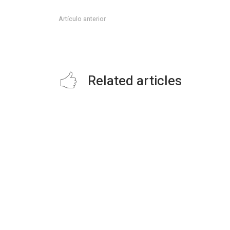
Artículo anterior
Concuerdan artistas con filosofía de unidad del Truko
Related articles
Impulsa STPS ferias del empleo para
jóvenes en tres regiones de
Tamaulipas