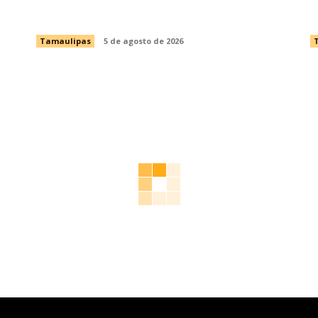
también es para ti”
p
Tamaulipas
5 de agosto de 2026