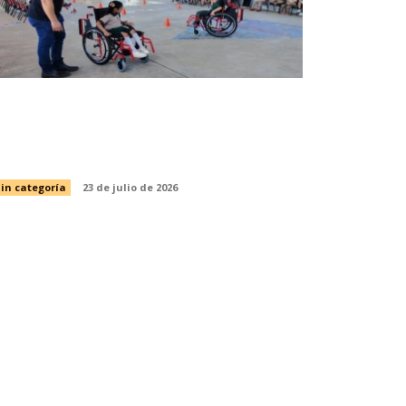
apacita SIPRODDIS a más de 11 mil
ersonas para fortalecer la inclusión
n Tamaulipas
in categoría
23 de julio de 2026