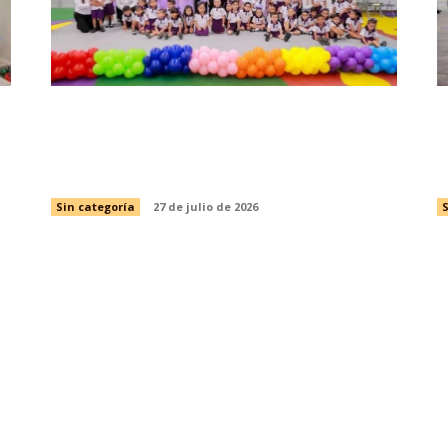
a
Gradúa DIF Tamaulipas a más de 2 mil
C
850 niñas y niños de educación
p
preescolar
e
Sin categoría
27 de julio de 2026
S