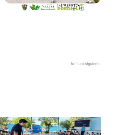
Artículo siguiente
icenciada María Leticia Vázquez Hernández Firma acta
itutiva de la Sociedad Rural Unión de Productores NPK