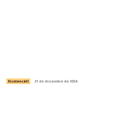
Arranca el Operativo «Pásale Paisano 2024-
2025» en Xicoténcatl
Xicotencátl
21 de diciembre de 2024