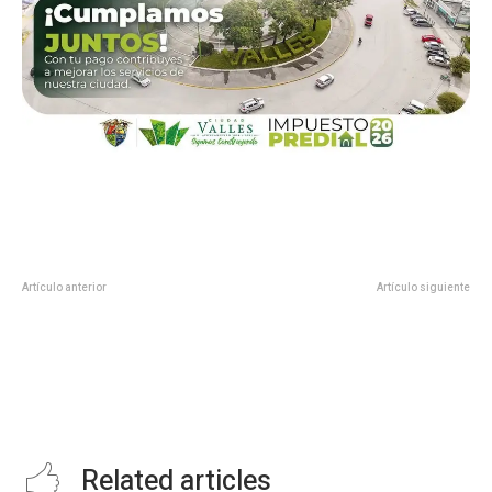
Artículo anterior
Artículo siguiente
GOBERNADORES FRANCISCO
DIF MANTE Y GOBIERNO
CABEZA DE VACA Y SAMUEL
MUNICPAL ENCIENDEN PALACIO
GARCÍA COINCIDEN EN LA
HE INICIO DE ACTIVIDADES DE LA
DEMANDA DE JUSTICIA
LUCHA CONTRA EL CÁNCER DE
PRESUPUESTAL PARA LAS
MAMA
ENTIDADES.
Related articles