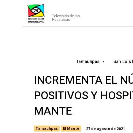
CANAL75
Televisión de las
Huastecas
Tamaulipas
San Luis 
INCREMENTA EL N
POSITIVOS Y HOSP
MANTE
27 de agosto de 2021
Tamaulipas
El Mante