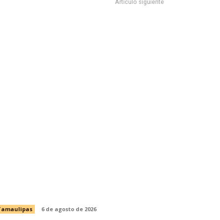
Artículo siguiente
A ESTARÁ LISTO PARA LA MOLIENDA EN DICIEMBRE
ortalece CEDES Nuevo Laredo la
revención en salud con jornada de
etección de VIH y otras infecciones
Tamaulipas
6 de agosto de 2026