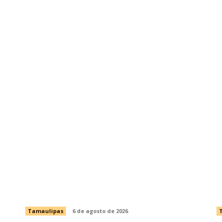
manera virtual
EL PRODUCTO DE LA CAÑ
Brindará Familia UAT un moderno
F
espacio con sentido humano en la
p
nueva sede del COMASS
d
Tamaulipas
6 de agosto de 2026