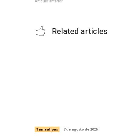
Artículo anterior
Aprueba cabildo informe y grito de independencia de 
Related articles
Impulsa Gobierno de Tamaulipas la
conservación del histórico Mercado
Argüelles
Tamaulipas
7 de agosto de 2026