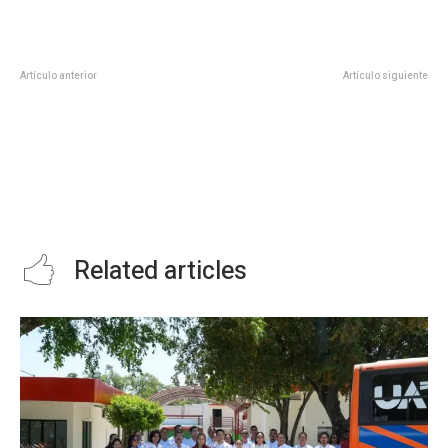
Artículo anterior
Artículo siguiente
DIF Tamaulipas entrega de un
GOBIERNO DEL ESTADO Y DIF
desayunador y mobiliario en
TAMAULIPAS BUSCAN AL
ocampo
VOLUNTARIO DEL AÑO 2021, SI
CONOCES A ALGUIEN ENVÍA SU
POSTULACIÓN, LOS GANADORES
SE LLEVARÁN UN PREMIO DE 100
MIL PESOS
Related articles