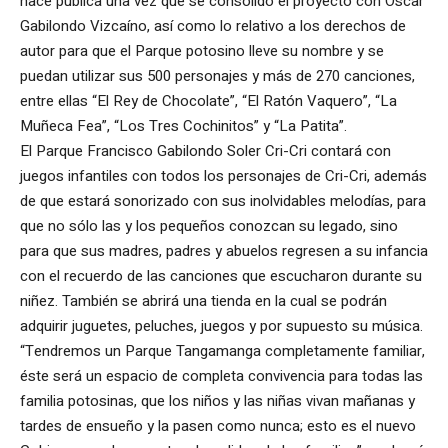
hace pública una vez que se consolidó el proyecto con Óscar
Gabilondo Vizcaíno, así como lo relativo a los derechos de
autor para que el Parque potosino lleve su nombre y se
puedan utilizar sus 500 personajes y más de 270 canciones,
entre ellas “El Rey de Chocolate”, “El Ratón Vaquero”, “La
Muñeca Fea”, “Los Tres Cochinitos” y “La Patita”.
El Parque Francisco Gabilondo Soler Cri-Cri contará con
juegos infantiles con todos los personajes de Cri-Cri, además
de que estará sonorizado con sus inolvidables melodías, para
que no sólo las y los pequeños conozcan su legado, sino
para que sus madres, padres y abuelos regresen a su infancia
con el recuerdo de las canciones que escucharon durante su
niñez. También se abrirá una tienda en la cual se podrán
adquirir juguetes, peluches, juegos y por supuesto su música.
“Tendremos un Parque Tangamanga completamente familiar,
éste será un espacio de completa convivencia para todas las
familia potosinas, que los niños y las niñas vivan mañanas y
tardes de ensueño y la pasen como nunca; esto es el nuevo