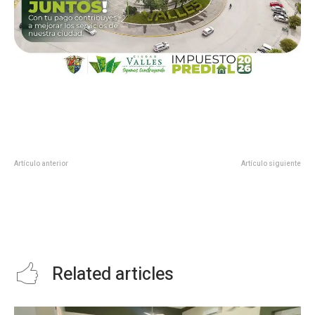
Artículo anterior
Artículo siguiente
el C.P Guillermo Mendoza, se
Aldama conto con la visita del
llevó a cabo la Toma de Protesta
Gobernador de Estado
para la Dirección de la Facultad
licenciado Francisco García
de Ingeniería y Ciencias para el
Cabeza de Vaca en gira de
periodo 2022-2025.
trabajo
Related articles