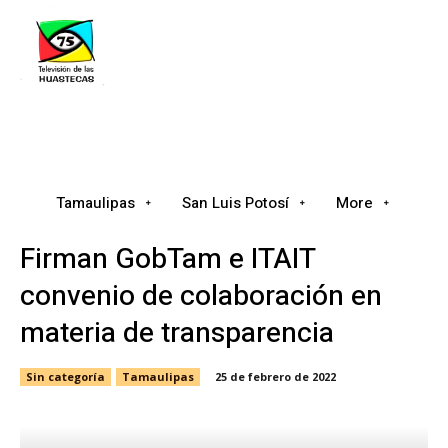
Tamaulipas
San Luis Potosí
Nacional
Tamaulipas
San Luis Potosí
More
Firman GobTam e ITAIT
convenio de colaboración en
materia de transparencia
Sin categoría
Tamaulipas
25 de febrero de 2022