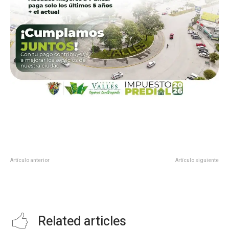
Artículo anterior
Artículo siguiente
Arranca Morena Comités de
INVITAN A LA PRESENTACIÓN
Defensa de AMLO contra la
DEL LIBRO “EL HÁBITO DE LA
revocación de su mandato
CERTEZA”
Related articles