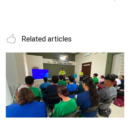
ENTREGA GOBERNADOR 4 MIL
207 ESPECIALISTAS EN
MDP A MUNICIPIOS POTOSINOS Y
ODONTOLOGÍA BRINDAN
LES PIDE INVERTIR EN
ATENCIÓN GRATUITA EN SLP
SEGURIDAD.
Related articles
INICIA CAPACITACIÓN PARA LA CUARTA