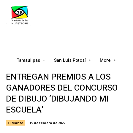
Tamaulipas
San Luis Potosí
Nacional
Tamaulipas
San Luis Potosí
More
ENTREGAN PREMIOS A LOS
GANADORES DEL CONCURSO
DE DIBUJO ‘DIBUJANDO MI
ESCUELA’
El Mante
19 de febrero de 2022