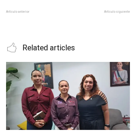
Artículo anterior
Artículo siguiente
SLP INDEMNIZARÁ A
Es atendida enorme fuga de
FAMILIARES DE MILITARES
agua en las calles Orquídea y
CAÍDOS CUMPLIENDO SU DEBER
Azucena de la col. jardin
Related articles