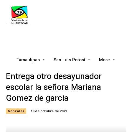
Tamaulipas
San Luis Potosí
Nacional
Tamaulipas
San Luis Potosí
More
Entrega otro desayunador
escolar la señora Mariana
Gomez de garcia
González
19 de octubre de 2021