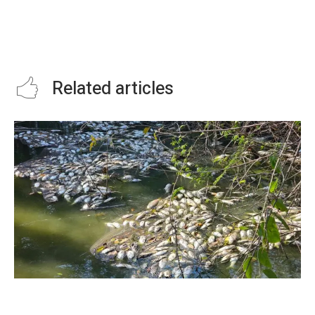
Entrega Gobierno del Estado
Entrega Mariana Gómez de
productos subsidiados a
García Cabeza de Vaca
familias de González.
desayunador en escuela primaria
Úrsulo Galván
Related articles
EXIGE DR. MIGUEL ALEJANDRO ZÚÑIGA
RODRÍGUEZ INVESTIGACIÓN PROFUNDA ANTE