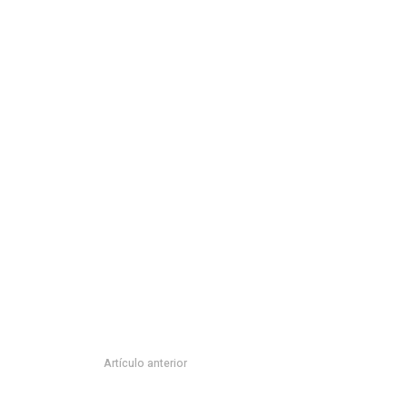
Artículo anterior
CAMBIO DE SEDARH A RIOVERDE BENEFICIARÁ AL 