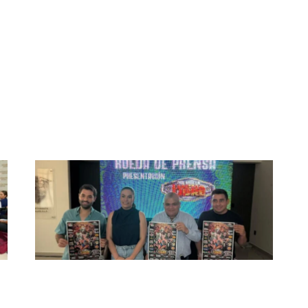
día durante tradicional jaripeo
En 3 meses Cd.Valles Presi
PRESENTAN EVENTO DE LUCHA
LIBRE CON CAUSA EN BENEFICIO
D