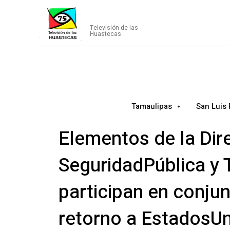
CANAL75
Televisión de las
Huastecas
Tamaulipas
San Luis 
Elementos de la Dir
SeguridadPública y 
participan en conju
retorno a EstadosU