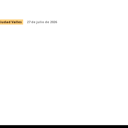
PREPARATORIA ABIERTA EN LÍNEA
E LA SEP
iudad Valles
27 de julio de 2026