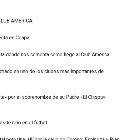
CLUB AMERICA.
está en Coapa.
ista donde nos comenta como llego al Club América.
istrado en uno de los clubes más importantes de
pita» por el sobrenombre de su Padre «El Chispa»
sde niño en el fútbol.
al potosina, allí por la calle de Coronel Espinoza y Plan