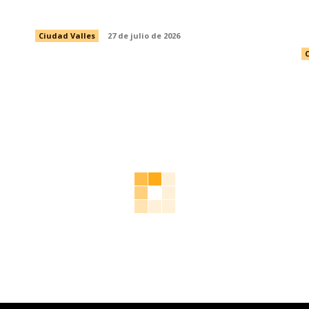
DEL VALLESTÓN 2026
D
Ciudad Valles
27 de julio de 2026
C