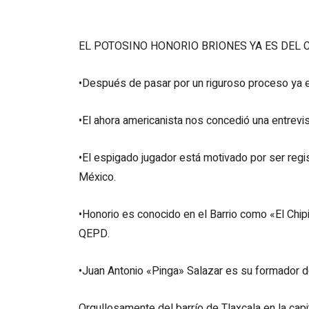
EL POTOSINO HONORIO BRIONES YA ES DEL 
•Después de pasar por un riguroso proceso ya 
•El ahora americanista nos concedió una entrev
•El espigado jugador está motivado por ser reg
México.
•Honorio es conocido en el Barrio como «El Chi
QEPD.
•Juan Antonio «Pinga» Salazar es su formador de
Orgullosamente del barrío de Tlaxcala en la capit