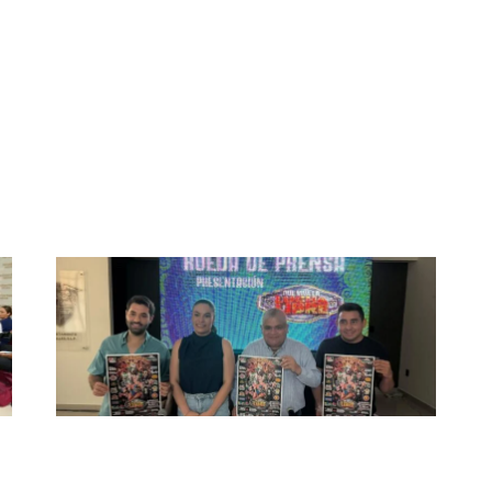
ANCHACHÍN de #CdValles
APRUEBA CABILDO DE CD VAL
PRESENTAN EVENTO DE LUCHA
LIBRE CON CAUSA EN BENEFICIO
D