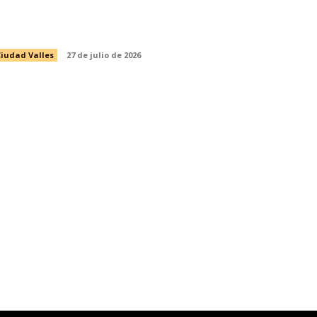
PREPARATORIA ABIERTA EN LÍNEA
E LA SEP
iudad Valles
27 de julio de 2026