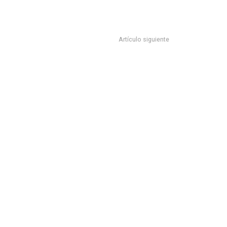
Artículo siguiente
LES REALIZAR SESIONES VIRTUALES POR PANDEMIA
CONVOCA INSTANCIA MUNICIPAL
E LA MUJER A INSCRIBIRSE A LA