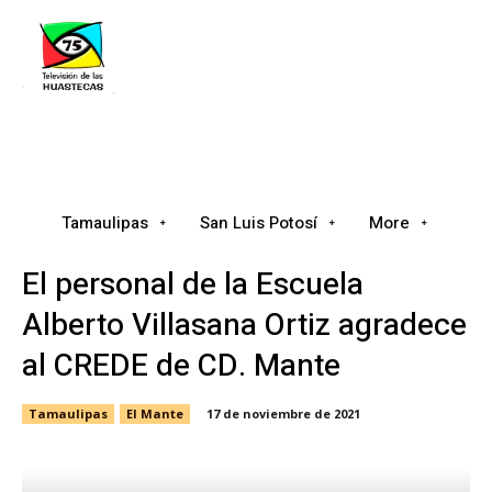
Tamaulipas
San Luis Potosí
Nacional
Tamaulipas
San Luis Potosí
More
El personal de la Escuela
Alberto Villasana Ortiz agradece
al CREDE de CD. Mante
Tamaulipas
El Mante
17 de noviembre de 2021