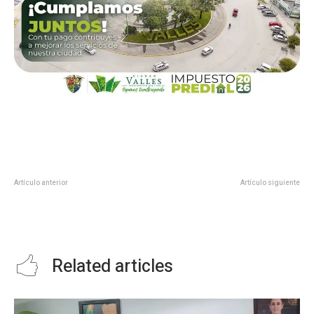
Artículo anterior
Artículo siguiente
ENCABEZA RICARDO GALLARDO
Cierra filas Cesar Verastegui con
DONACIÓN DE EQUIPO MÉDICO A
los medios de comunicación en
HOSPITALES POTOSINOS
beneficio de la gente
Related articles