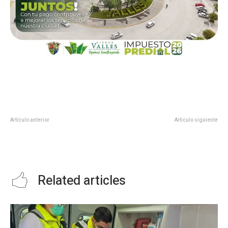
Artículo anterior
Artículo siguiente
DIF El Mante E Instituto de la
AVANZAN ESFUERZOS POR
Mujer llevó a cabo la conferencia
REACTIVAR EL SISTEMA
«No hay obstáculos»
TANCHACHÍN
Related articles