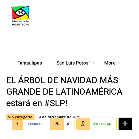
Tamaulipas
San Luis Potosí
Nacional
Tamaulipas
San Luis Potosí
More
EL ÁRBOL DE NAVIDAD MÁS
GRANDE DE LATINOAMÉRICA
estará en #SLP!
Sin categoría
4 de diciembre de 2021
Facebook
X
WhatsApp