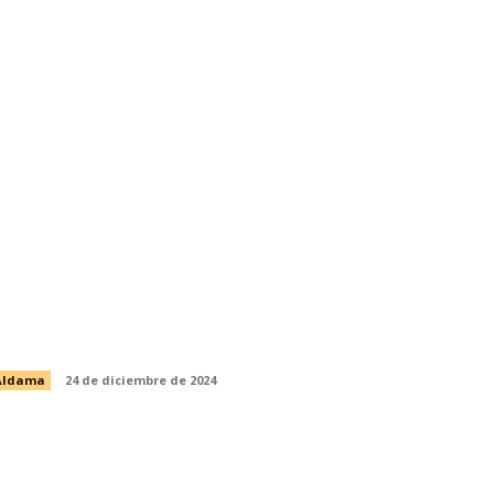
TRANSFORMANDO ALDAMA:
COMPROMISO Y CARIÑO HACIA EL
PUEBLO EN LA COLONIA JESÚS
VEGA
Aldama
24 de diciembre de 2024