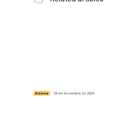
REHABILITACIÓN DEL CAMINO
FRANCISCO VILLA – EL JOBO –
PALO SANTO
Aldama
28 de diciembre de 2024