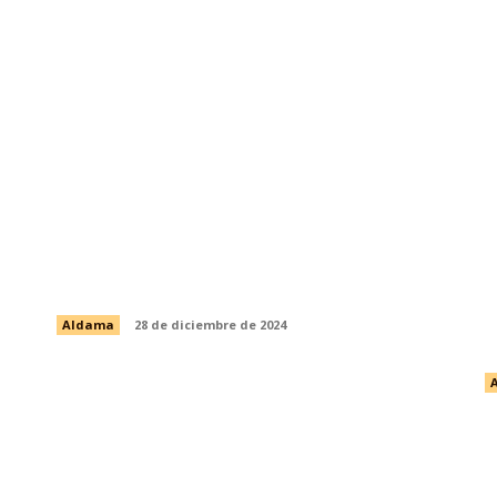
TRABAJOS DE BACHEO EN LA
CALLE ÉBANO, COLONIA PARAÍSO
Aldama
28 de diciembre de 2024