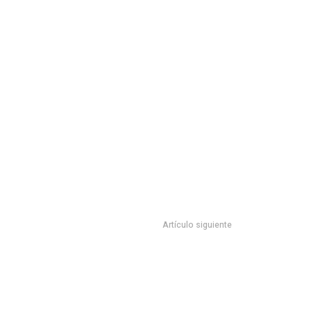
Artículo siguiente
nta en Tampico y Madero . Más de 15 mil asistentes le
dicen sí al colectivo y a César Verástegui