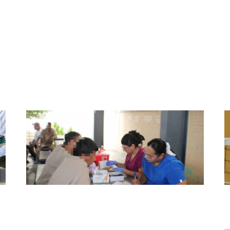
na: Sedeco
DAVID MEDINA REFRE
Fortalece CEDES Nuevo Laredo la
A
a
prevención en salud con jornada de
d
te
detección de VIH y otras infecciones