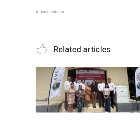
Artículo anterior
#SanLuisPotosí, toral para la inversión norteamerica
Related articles
Impulsan emprendimiento y
fortalecen el autoempleo con entreg
de equipo productivo en Ciudad Man