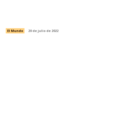
OMS advierte un otoño e invierno difíciles por el
Covid-19
El Mundo
20 de julio de 2022
VUELVE EL TERROR A USA HOMBRE
DESCONOCIDO ABRE FUEGO EN HOSPITAL