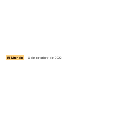
LA Jovencita Adhara Maite Pérez es ingeniera y
sueña con ir a la Luna y ser Nobel de la Paz
El Mundo
8 de octubre de 2022