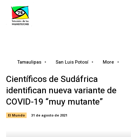
Tamaulipas
San Luis Potosí
Nacional
Tamaulipas
San Luis Potosí
More
Científicos de Sudáfrica
identifican nueva variante de
COVID-19 “muy mutante”
El Mundo
31 de agosto de 2021