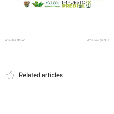
Artículo anterior
Artículo siguiente
Hay “señales claras” de
Anuncia Pemex el lanzamiento
reducción en casos por COVID-
oficial de Gas Bienestar; serán
19: López-Gatell
sólo cilindros y nada más en
Iztapalapa
Related articles