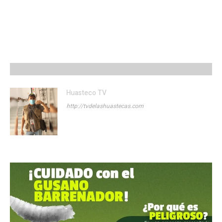
Huasteco TV
http://tvdelashuastecas.com